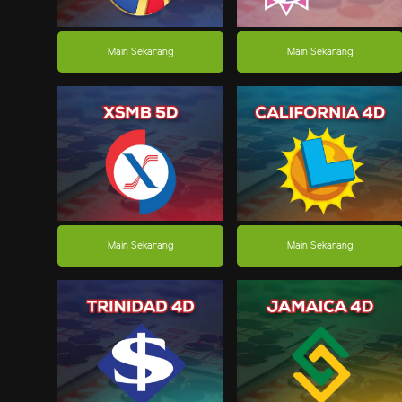
Main Sekarang
Main Sekarang
Main Sekarang
Main Sekarang