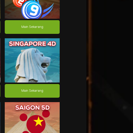
Main Sekarang
Main Sekarang