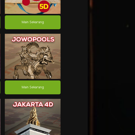
Main Sekarang
Main Sekarang