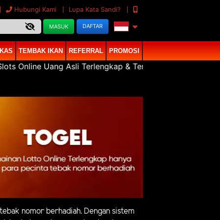
Hubungi Kami
Lupa Kata Sandi?
DAFTAR
KAS
TEMBAK IKAN
REFERRAL
PROMOSI
 Terlengkap & Terpercaya di Indonesia! ✅ Segera dapatka
 tebak nomor berhadiah. Dengan sistem