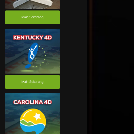
Main Sekarang
Main Sekarang