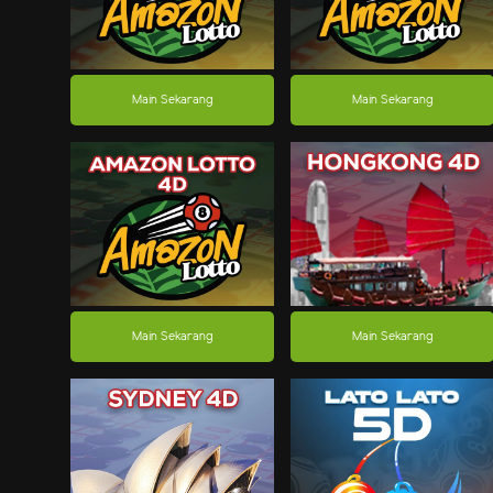
Main Sekarang
Main Sekarang
Main Sekarang
Main Sekarang