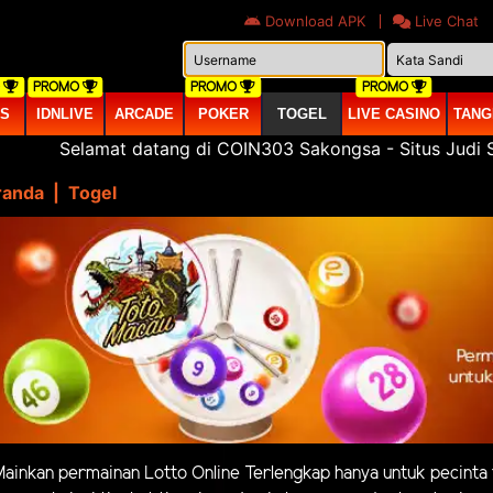
Download APK
Live Chat
O
PROMO
PROMO
PROMO
TS
IDNLIVE
ARCADE
POKER
TOGEL
LIVE CASINO
TANG
i COIN303 Sakongsa - Situs Judi Slots Online Uang Asli
randa
Togel
ainkan permainan Lotto Online Terlengkap hanya untuk pecinta