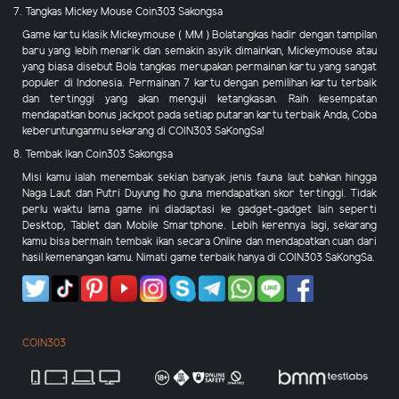
7. Tangkas Mickey Mouse Coin303 Sakongsa
Game kartu klasik Mickeymouse ( MM ) Bolatangkas hadir dengan tampilan
baru yang lebih menarik dan semakin asyik dimainkan, Mickeymouse atau
yang biasa disebut Bola tangkas merupakan permainan kartu yang sangat
populer di Indonesia. Permainan 7 kartu dengan pemilihan kartu terbaik
dan tertinggi yang akan menguji ketangkasan. Raih kesempatan
mendapatkan bonus jackpot pada setiap putaran kartu terbaik Anda, Coba
keberuntunganmu sekarang di COIN303 SaKongSa!
8. Tembak Ikan Coin303 Sakongsa
Misi kamu ialah menembak sekian banyak jenis fauna laut bahkan hingga
Naga Laut dan Putri Duyung lho guna mendapatkan skor tertinggi. Tidak
perlu waktu lama game ini diadaptasi ke gadget-gadget lain seperti
Desktop, Tablet dan Mobile Smartphone. Lebih kerennya lagi, sekarang
kamu bisa bermain tembak ikan secara Online dan mendapatkan cuan dari
hasil kemenangan kamu. Nimati game terbaik hanya di COIN303 SaKongSa.
COIN303