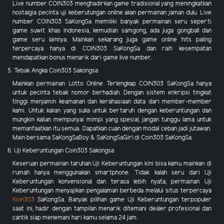
Live number COIN303 menghadirkan game tradisional yang meningkatkan
nostalgia pecinta uji keberutungan online akan permainan jaman dulu. Live
number COIN303 SaKongSa memiliki banyak permainan seru seperti
game suwit khas Indonesia, kemudian samgong, ada juga gongball dan
game seru lainnya. Mainkan sekarang juga game online hits paling
terpercaya hanya di COIN303 SaKongSa dan raih kesempatan
mendapatkan bonus menarik dari game live number.
5. Tebak Angka Coin303 Sakongsa
Mainkan permainan Lotto Online Terlengkap COIN303 SaKongSa hanya
untuk pecinta tebak nomor berhadiah. Dengan sistem enkripsi tingkat
tinggi menjamin keamanan dan kerahasiaan data dari member-member
kami. Untuk kalian yang suka untuk bertaruh dengan keberuntungan dan
mungkin kalian mempunyai mimpi yang spesial, jangan tunggu lama untuk
memanfaatkan itu semua. Dapatkan cuan dengan modal ceban jadi jutawan.
Main bersama SaKongSaBoy & SaKongSaGirl di Coin303 SaKongSa.
6. Uji Keberuntungan Coin303 Sakongsa
Keseruan permainan taruhan Uji Keberuntungan kini bisa kamu mainkan di
rumah hanya menggunakan smartphone. Tidak kalah seru dari Uji
Keberuntungan konvensional dan terasa lebih nyata, permainan Uji
Keberuntungan menyajikan pengalaman berbeda melalui situs terpercaya
Koin303
SaKongSa. Banyak pilihan game Uji Keberuntungan terpopuler
saat ini, hadir dengan tampilan menarik ditemani dealer profesional dan
cantik siap menemani hari kamu selama 24 jam.