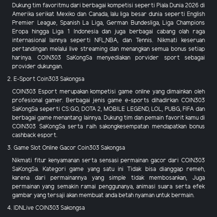
Dukung tim favoritmu dari berbagai kompetisi seperti Piala Dunia 2026 di
Amerika serikat Mexiko dan Canada, lalu liga besar dunia seperti English
Premier League, Spanish La Liga, German Bundesliga, Liga Champions
Eropa hingga Liga 1 Indonesia dan juga berbagai cabang olah raga
internasional lainnya seperti NFL,NBA, dan Tennis. Nikmati keseruan
pertandingan melalui live streaming dan menangkan semua bonus setiap
harinya. COIN303 SaKongSa menyediakan porvider sport sebagai
provider dukungan.
2. E-Sport Coin303 Sakongsa
COIN303 Esport merupakan kompetisi game online yang dimainkan oleh
profesional gamer. Berbagai jenis game e-sports dihadirkan COIN303
SaKongSa seperti CS:GO, DOTA 2, MOBILE LEGEND, LOL, PUBG, FIFA dan
berbagai game menantang lainnya. Dukung tim dan pemain favorit kamu di
COIN303 SaKongSa serta raih sakongkesempatan mendapatkan bonus
cashback esport.
3. Game Slot Online Gacor Coin303 Sakongsa
Nikmati fitur kenyamanan serta sensasi permainan gacor dari COIN303
SaKongSa. Kategori game yang satu ini Tidak bisa dianggap remeh,
karena dari permainannya yang simple tidak membosankan, Juga
permainan yang semakin ramai penggunanya, animasi suara serta efek
gambar yang tersaji akan membuat anda betah nyaman untuk bermain.
4. IDNLive COIN303 Sakongsa