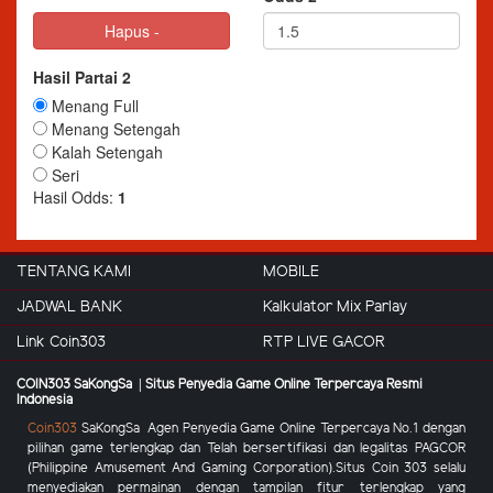
TENTANG KAMI
MOBILE
JADWAL BANK
Kalkulator Mix Parlay
Link Coin303
RTP LIVE GACOR
COIN303 SaKongSa | Situs Penyedia Game Online Terpercaya Resmi
Indonesia
Coin303
SaKongSa
Agen Penyedia Game Online Terpercaya No.1 dengan
pilihan game terlengkap dan Telah bersertifikasi dan legalitas PAGCOR
(Philippine Amusement And Gaming Corporation).Situs
Coin 303
selalu
menyediakan permainan dengan tampilan fitur terlengkap yang