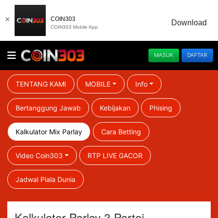
×
COIN303
Download
COIN303 Mobile App
MASUK
DAFTAR
TENTANG KAMI
MOBILE
Info
Bertanggung Jawab
Kebijakan
Phising
Kalkulator Mix Parlay
Cara Betting
Video Coin303
RTP LIVE GACOR
Jadwal Piala Dunia